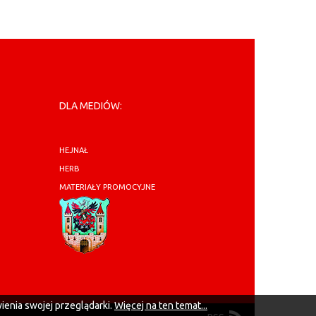
DLA MEDIÓW:
HEJNAŁ
HERB
MATERIAŁY PROMOCYJNE
ienia swojej przeglądarki.
Więcej na ten temat...