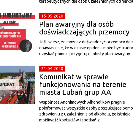
terapeutycznych dla osób uzależnionych od narko
15-05-2020
Plan awaryjny dla osób
doświadczających przemocy
Jeśli wiesz, że możesz doświadczyć przemocy dom
obawiasz się, że w czasie epidemii może być trudn
uzyskać pomoc, przygotuj osobisty plan awaryjny
21-04-2020
Komunikat w sprawie
funkcjonowania na terenie
miasta Lubań grup AA
Wspólnota Anonimowych Alkoholików pragnie
poinformować wszystkie osoby poszukujące pomo
zdrowieniu z uzależnienia od alkoholu, że istnieje
możliwość kontaktów i spotkań z...