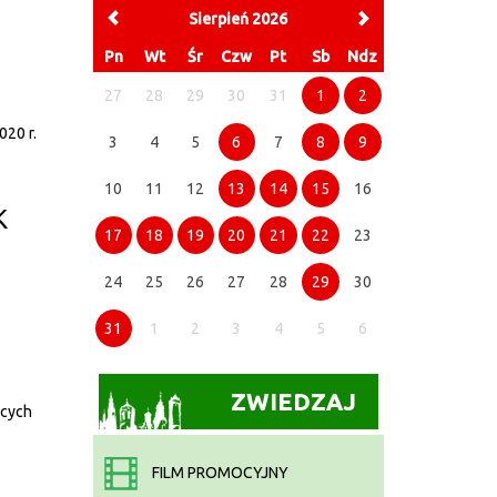
Sierpień 2026
Pn
Wt
Śr
Czw
Pt
Sb
Ndz
27
28
29
30
31
1
2
020 r.
3
4
5
6
7
8
9
10
11
12
13
14
15
16
K
17
18
19
20
21
22
23
24
25
26
27
28
29
30
31
1
2
3
4
5
6
ZWIEDZAJ
ących
FILM PROMOCYJNY