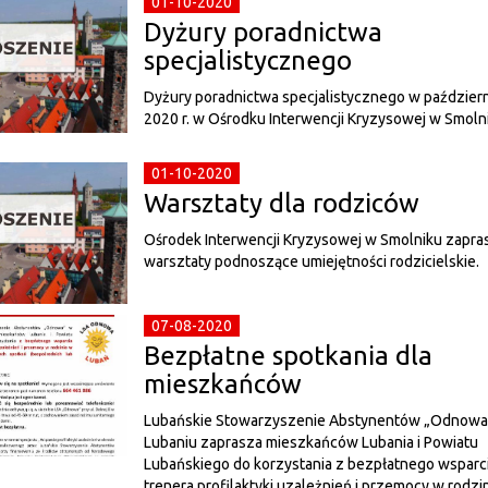
01-10-2020
Dyżury poradnictwa
specjalistycznego
Dyżury poradnictwa specjalistycznego w paździer
2020 r. w Ośrodku Interwencji Kryzysowej w Smoln
01-10-2020
Warsztaty dla rodziców
Ośrodek Interwencji Kryzysowej w Smolniku zapra
warsztaty podnoszące umiejętności rodzicielskie.
07-08-2020
Bezpłatne spotkania dla
mieszkańców
Lubańskie Stowarzyszenie Abstynentów „Odnowa
Lubaniu zaprasza mieszkańców Lubania i Powiatu
Lubańskiego do korzystania z bezpłatnego wsparc
trenera profilaktyki uzależnień i przemocy w rodzi