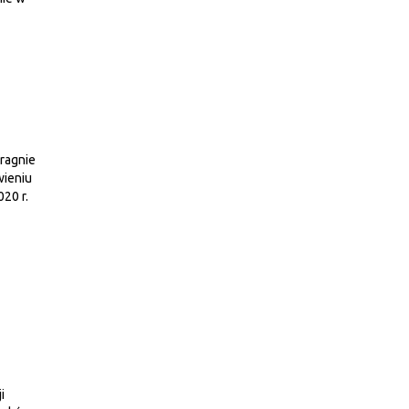
ragnie
ieniu
20 r.
i