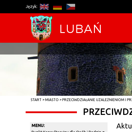
Język:
START
MIASTO
PRZECIWDZIAŁANIE UZALEŻNIENIOM I P
PRZECIWDZ
Aktu
MENU: