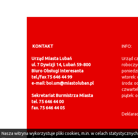
KONTAKT
INFO:
Urząd Miasta Lubań
Urząd cz
ul. 7 Dywizji 14, Lubań 59-800
roboczy
Biuro Obsługi Interesanta
poniedzi
tel./fax 75 646 44 99
wtorek: 
e-mail: boi.um@miastoluban.pl
środa: o
czwartek
Sekretariat Burmistrza Miasta
piątek: 
tel. 75 646 44 00
fax. 75 646 44 05
Deklarac
Nasza witryna wykorzystuje pliki cookies, m.in. w celach statystycznyc