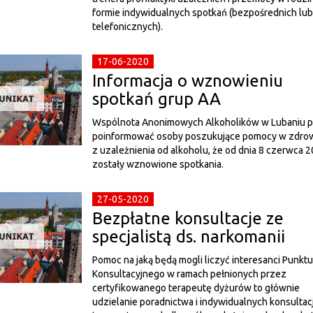
formie indywidualnych spotkań (bezpośrednich lub
telefonicznych).
17-06-2020
Informacja o wznowieniu
spotkań grup AA
Wspólnota Anonimowych Alkoholików w Lubaniu p
poinformować osoby poszukujące pomocy w zdrow
z uzależnienia od alkoholu, że od dnia 8 czerwca 20
zostały wznowione spotkania.
27-05-2020
Bezpłatne konsultacje ze
specjalistą ds. narkomanii
Pomoc na jaką będą mogli liczyć interesanci Punktu
Konsultacyjnego w ramach pełnionych przez
certyfikowanego terapeutę dyżurów to głównie
udzielanie poradnictwa i indywidualnych konsultacj