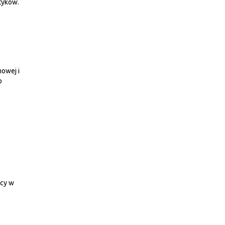
tyków.
owej i
o
cy w