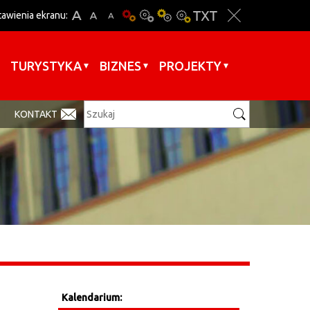
tawienia ekranu:
TURYSTYKA
BIZNES
PROJEKTY
KONTAKT
Kalendarium: