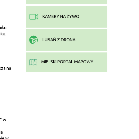
KAMERY NA ŻYWO
niku
iku.
LUBAŃ Z DRONA
MIEJSKI PORTAL MAPOWY
sza na
” w
ia
nie w