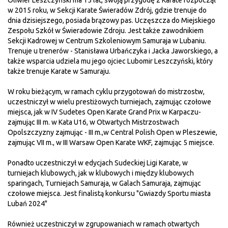
w 2015 roku, w Sekcji Karate Świeradów Zdrój, gdzie trenuje do
dnia dzisiejszego, posiada brązowy pas. Uczęszcza do Miejskiego
Zespołu Szkół w Świeradowie Zdroju. Jest także zawodnikiem
Sekcji Kadrowej w Centrum Szkoleniowym Samuraja w Lubaniu.
Trenuje u trenerów - Stanisława Urbańczyka i Jacka Jaworskiego, a
także wsparcia udziela mu jego ojciec Lubomir Leszczyński, który
także trenuje Karate w Samuraju.
W roku bieżącym, w ramach cyklu przygotowań do mistrzostw,
uczestniczył w wielu prestiżowych turniejach, zajmując czołowe
miejsca, jak w IV Sudetes Open Karate Grand Prix w Karpaczu-
zajmując III m. w Kata U16, w Otwartych Mistrzostwach
Opolszczyzny zajmując - III m.,w Central Polish Open w Pleszewie,
zajmując VII m., w III Warsaw Open Karate WKF, zajmując 5 miejsce.
Ponadto uczestniczył w edycjach Sudeckiej Ligi Karate, w
turniejach klubowych, jak w klubowych i między klubowych
sparingach, Turniejach Samuraja, w Galach Samuraja, zajmując
czołowe miejsca. Jest finalistą konkursu "Gwiazdy Sportu miasta
Lubań 2024"
Również uczestniczył w zgrupowaniach w ramach otwartych