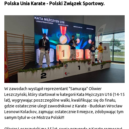
Polska Unia Karate - Polski Związek Sportowy.
W zawodach wystąpił reprezentant "Samuraja" Oliwier
Leszczyński, który startował w kategorii Kata Mężczyzn U16 (14-15
lat), wygrywając poszczególne walki, kwalifikując się do finału,
gdzie ostatecznie uległ zawodnikowi z Karate - Budokan Wrocław
Leonowi Kolackov, zajmując ostatecznie II miejsce, zdobywając tym
samym tytuł w-ce Mistrza Polski!!!
Oliwier Leszczyński ma 15 lat, swoją przygodę z Karate rozpoczął