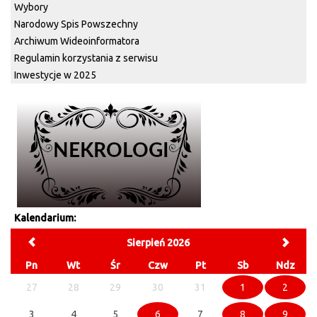
Wybory
Narodowy Spis Powszechny
Archiwum Wideoinformatora
Regulamin korzystania z serwisu
Inwestycje w 2025
Kalendarium:
Sierpień 2026
Pn
Wt
Śr
Czw
Pt
Sb
Ndz
27
28
29
30
31
1
2
3
4
5
6
7
8
9