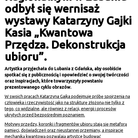
odbył się wernisaż
wystawy Katarzyny Gajki
Kasia „Kwantowa
Przędza. Dekonstrukcja
ubioru”.
Artystka przyjechała do Lubania z Gdańska, aby osobiście
spotkać się z publicznością i opowiedzieć o swojej twórczości
oraz inspiracjach, które towarzyszyły powstaniu
prezentowanego cyklu obrazów.
W swoich pracach Katarzyna Gajka podejmuje próbę spojrzenia na
człowieka i rzeczywistość jako na strukturę złożoną nie tylko z
tego, co widzialne, ale również z relacji, energii i procesów
ukrytych przed bezpośrednim poznaniem.
Motywy przędzy, koronki i fragmentów ubioru stają się metaforą
pamięci, doświadczeń oraz nieustannej przemiany, a inspiracje
mechaniką kwantową pozwalają artystce budować