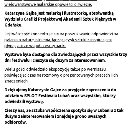
wielowarstwowe malarskie opowieści o świecie.
Katarzyna Gajka jest malarką i ilustratorką, absolwentką
Wydziału Grafiki Projektowej Akademii Sztuk Pięknych w
Gdańsku.
Jej twórczość koncentruje się na poszukiwaniu odpowiedzi na
pytania o naturę istnienia, łącząc język sztuki z inspiracjami
płynącymi ze współczesnej nauki.
Wystawa była dostępna dla zwiedzających przez wszystkie trzy
dni festiwalu i cieszyła się dużym zainteresowaniem.
Wielu gości odwiedzało ekspozycję także po wernisażu,
poświęcając czas na rozmowy o prezentowanych pracach i ich
znaczeniach.
Dziękujemy Katarzynie Gajce za przyjęcie zaproszenia do
udziału w SPLOT Festiwalu Lubań oraz wszystkim, którzy
odwiedzili wystawę.
Cieszy nas, że sztuka współczesna spotyka się w Lubaniu z tak
dużym zainteresowaniem i znajduje grono uważnych
odbiorców.