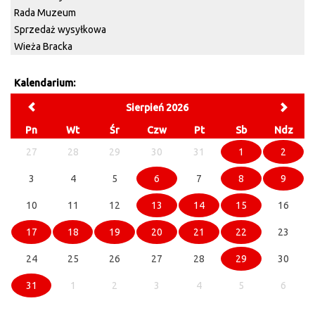
Rada Muzeum
Sprzedaż wysyłkowa
Wieża Bracka
Kalendarium:
Sierpień 2026
Pn
Wt
Śr
Czw
Pt
Sb
Ndz
27
28
29
30
31
1
2
3
4
5
6
7
8
9
10
11
12
13
14
15
16
17
18
19
20
21
22
23
24
25
26
27
28
29
30
31
1
2
3
4
5
6